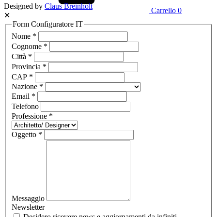
Designed by
Claus Breinholt
Carrello
0
✕
Form Configuratore IT
Nome
*
Cognome
*
Città
*
Provincia
*
CAP
*
Nazione
*
Email
*
Telefono
Professione
*
Oggetto
*
Messaggio
Newsletter
Desidero ricevere news e aggiornamenti da infiniti.