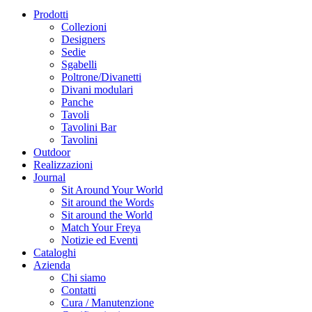
Prodotti
Collezioni
Designers
Sedie
Sgabelli
Poltrone/Divanetti
Divani modulari
Panche
Tavoli
Tavolini Bar
Tavolini
Outdoor
Realizzazioni
Journal
Sit Around Your World
Sit around the Words
Sit around the World
Match Your Freya
Notizie ed Eventi
Cataloghi
Azienda
Chi siamo
Contatti
Cura / Manutenzione