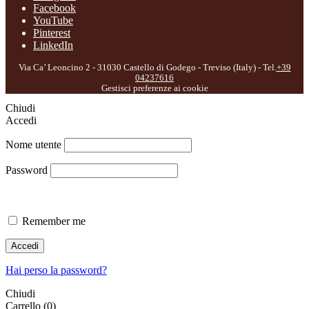
Facebook
YouTube
Pinterest
LinkedIn
Via Ca’ Leoncino 2 - 31030 Castello di Godego - Treviso (Italy) - Tel.
+39
04237616
Gestisci preferenze ai cookie
Chiudi
Accedi
Nome utente
Password
Remember me
Accedi
Hai perso la password?
Chiudi
Carrello
(0)