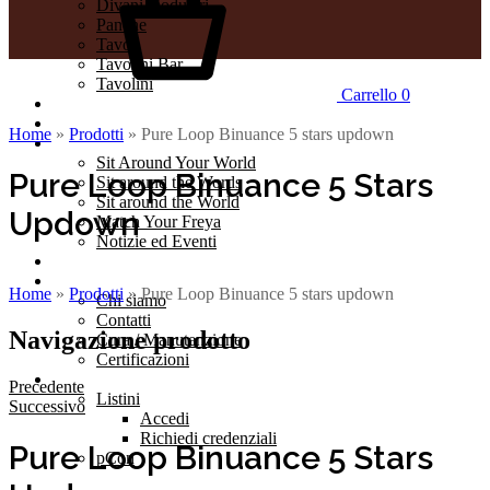
Divani modulari
Panche
Tavoli
Tavolini Bar
Tavolini
Carrello
0
Outdoor
Realizzazioni
Home
»
Prodotti
»
Pure Loop Binuance 5 stars updown
Journal
Sit Around Your World
Pure Loop Binuance 5 Stars
Sit around the Words
Sit around the World
Updown
Match Your Freya
Notizie ed Eventi
Cataloghi
Azienda
Home
»
Prodotti
»
Pure Loop Binuance 5 stars updown
Chi siamo
Contatti
Navigazione prodotto
Cura / Manutenzione
Certificazioni
Professionisti
Precedente
Listini
Successivo
Accedi
Richiedi credenziali
Pure Loop Binuance 5 Stars
pCon