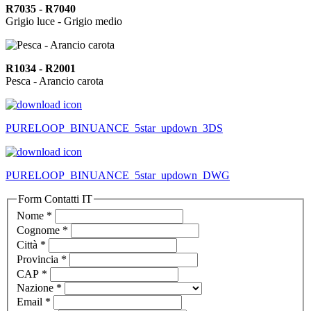
R7035 - R7040
Grigio luce - Grigio medio
R1034 - R2001
Pesca - Arancio carota
PURELOOP_BINUANCE_5star_updown_3DS
PURELOOP_BINUANCE_5star_updown_DWG
Form Contatti IT
Nome
*
Cognome
*
Città
*
Provincia
*
CAP
*
Nazione
*
Email
*