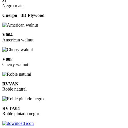
31
Negro mate
Cuerpo - 3D Plywood
V004
American walnut
V008
Cherry walnut
RVVAN
Roble natural
RVTA04
Roble pintado negro