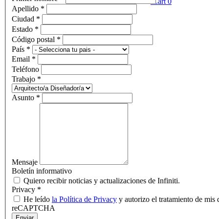
Cart
0
Apellido
*
Ciudad
*
Estado
*
Código postal
*
País
*
Email
*
Teléfono
Trabajo
*
Asunto
*
Mensaje
Boletín informativo
Quiero recibir noticias y actualizaciones de Infiniti.
Privacy
*
He leído
la Política de Privacy
y autorizo el tratamiento de mis d
reCAPTCHA
Enviar