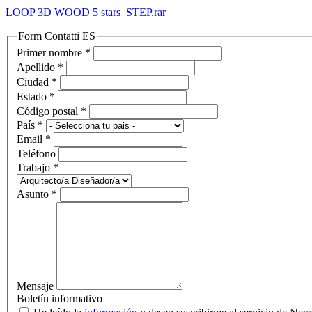
LOOP 3D WOOD 5 stars_STEP.rar
Form Contatti ES
Primer nombre
*
Apellido
*
Ciudad
*
Estado
*
Código postal
*
País
*
Email
*
Teléfono
Trabajo
*
Asunto
*
Mensaje
Boletín informativo