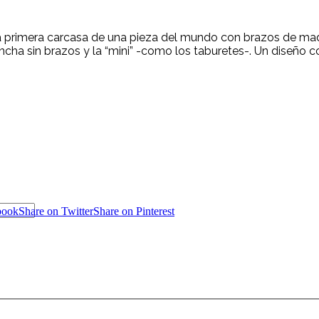
 la primera carcasa de una pieza del mundo con brazos de ma
 concha sin brazos y la “mini” -como los taburetes-. Un diseñ
book
Share on Twitter
Share on Pinterest