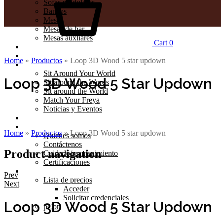
Sofás modulares
Bancos
Mesas
Mesas de bar
Mesas auxliares
Cart
0
Outdoor
Realizaciones
Home
»
Productos
»
Loop 3D Wood 5 star updown
Journal
Sit Around Your World
Loop 3D Wood 5 Star Updown
Sit around the Words
Sit around the World
Match Your Freya
Noticias y Eventos
Catálogos
Compañía
Home
»
Productos
»
Loop 3D Wood 5 star updown
Quienes somos
Contáctenos
Product navigation
Cuidado/mantenimiento
Certificaciones
Profesionales
Prev
Lista de precios
Next
Acceder
Solicitar credenciales
Loop 3D Wood 5 Star Updown
pCon