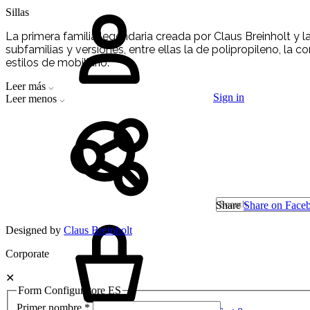
Sillas
La primera familia legendaria creada por Claus Breinholt y
subfamilias y versiones, entre ellas la de polipropileno, la
estilos de mobiliario.
Leer más
Sign in
Leer menos
Share
Share on Face
Designed by
Claus Breinholt
Corporate
✕
Form Configuratore ES
Primer nombre
*